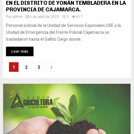
EN EL DISTRITO DE YONÁN TEMBLADERA EN LA
PROVINCIA DE CAJAMARCA.
Por
admin
5 de abril de 2023
0
617
Personal policial de la Unidad de Servicios Especiales USE y la
Unidad de Emergencia del Frente Policial Cajamarca se
trasladaron hasta el Gallito Ciego donde...
Leer más
Posts
1
2
3
pagination