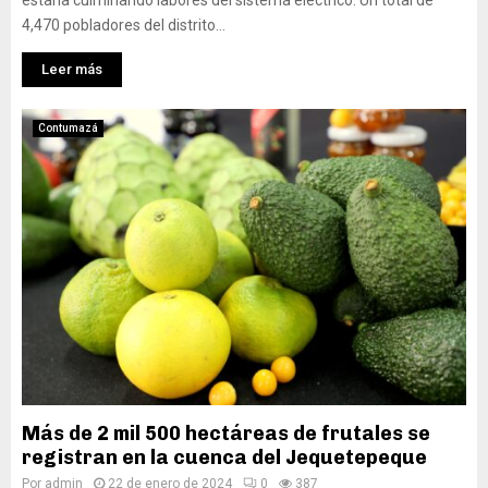
estaría culminando labores del sistema eléctrico. Un total de
4,470 pobladores del distrito...
Leer más
Contumazá
Más de 2 mil 500 hectáreas de frutales se
registran en la cuenca del Jequetepeque
Por
admin
22 de enero de 2024
0
387