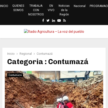
QUIENES
TRABAJA
EN
Noticias
INICIO
Nacional
PROGRAMAC
SOMOS
CON
VIVO
de la
NOSOTROS
Región
Facebook
Twitter
Linkedin
Youtube
Rss
PRIMARY
MENU
Inicio
Regional
Contumazá
Categoria : Contumazá
Contumazá