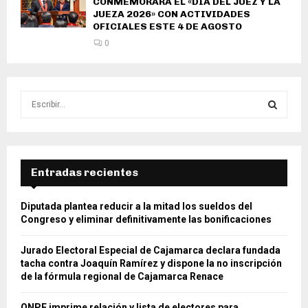
CONMEMORARÁ EL «DÍA DEL JUEZ Y LA
JUEZA 2026» CON ACTIVIDADES
OFICIALES ESTE 4 DE AGOSTO
0
S
e
a
S
r
c
E
h
Entradas recientes
f
A
o
Diputada plantea reducir a la mitad los sueldos del
r
R
Congreso y eliminar definitivamente las bonificaciones
:
C
Jurado Electoral Especial de Cajamarca declara fundada
tacha contra Joaquín Ramírez y dispone la no inscripción
H
de la fórmula regional de Cajamarca Renace
ONPE imprime relación y lista de electores para