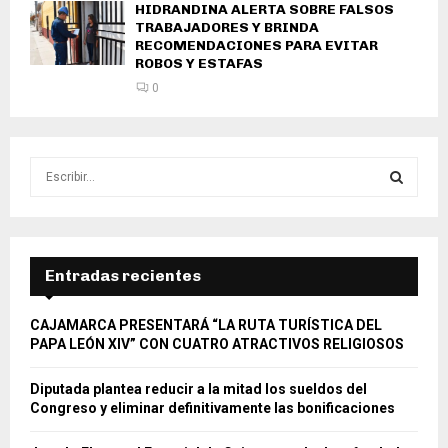
HIDRANDINA ALERTA SOBRE FALSOS
TRABAJADORES Y BRINDA
RECOMENDACIONES PARA EVITAR
ROBOS Y ESTAFAS
0
S
e
a
S
r
c
E
h
Entradas recientes
f
A
o
CAJAMARCA PRESENTARÁ “LA RUTA TURÍSTICA DEL
r
R
PAPA LEÓN XIV” CON CUATRO ATRACTIVOS RELIGIOSOS
:
C
Diputada plantea reducir a la mitad los sueldos del
Congreso y eliminar definitivamente las bonificaciones
H