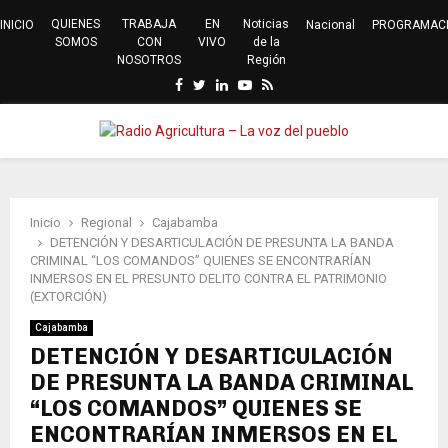
QUIENES
TRABAJA
EN
Noticias
INICIO
Nacional
PROGRAMAC
SOMOS
CON
VIVO
de la
NOSOTROS
Región
Facebook
Twitter
Linkedin
Youtube
Rss
PRIMARY
MENU
Inicio
Regional
Cajabamba
DETENCIÓN Y DESARTICULACIÓN DE PRESUNTA LA BANDA
CRIMINAL “LOS COMANDOS” QUIENES SE ENCONTRARÍAN
INMERSOS EN EL PRESUNTO DELITO CONTRA EL PATRIMONIO
(EXTORCIÓN)
Cajabamba
DETENCIÓN Y DESARTICULACIÓN
DE PRESUNTA LA BANDA CRIMINAL
“LOS COMANDOS” QUIENES SE
ENCONTRARÍAN INMERSOS EN EL