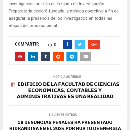
investigación, por ello el Juzgado de Investigación
Preparatoria declaró fundada la medida coercitiva a fin de
asegurar la presencia de los investigados en todas las
etapas del proceso penal.
COMPARTIR
0
NOTICIA ANTERIOR
𝗘𝗗𝗜𝗙𝗜𝗖𝗜𝗢 𝗗𝗘 𝗟𝗔 𝗙𝗔𝗖𝗨𝗟𝗧𝗔𝗗 𝗗𝗘 𝗖𝗜𝗘𝗡𝗖𝗜𝗔𝗦
𝗘𝗖𝗢𝗡𝗢́𝗠𝗜𝗖𝗔𝗦, 𝗖𝗢𝗡𝗧𝗔𝗕𝗟𝗘𝗦 𝗬
𝗔𝗗𝗠𝗜𝗡𝗜𝗦𝗧𝗥𝗔𝗧𝗜𝗩𝗔𝗦 𝗘𝗦 𝗨𝗡𝗔 𝗥𝗘𝗔𝗟𝗜𝗗𝗔𝗗
SIGUIENTE NOTICIA
18 DENUNCIAS PENALES HA PRESENTADO
HIDRANDINA EN EL 2024 POR HURTO DE ENERGÍA