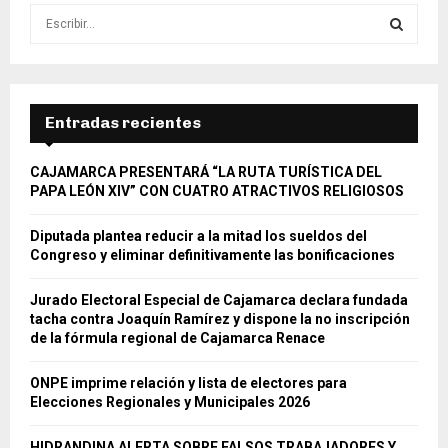
S
e
a
S
r
c
E
h
Entradas recientes
f
A
o
CAJAMARCA PRESENTARÁ “LA RUTA TURÍSTICA DEL
r
R
PAPA LEÓN XIV” CON CUATRO ATRACTIVOS RELIGIOSOS
:
C
Diputada plantea reducir a la mitad los sueldos del
Congreso y eliminar definitivamente las bonificaciones
H
Jurado Electoral Especial de Cajamarca declara fundada
tacha contra Joaquín Ramírez y dispone la no inscripción
de la fórmula regional de Cajamarca Renace
ONPE imprime relación y lista de electores para
Elecciones Regionales y Municipales 2026
HIDRANDINA ALERTA SOBRE FALSOS TRABAJADORES Y