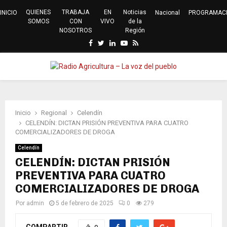
QUIENES
TRABAJA
EN
Noticias
INICIO
Nacional
PROGRAMAC
SOMOS
CON
VIVO
de la
NOSOTROS
Región
Facebook
Twitter
Linkedin
Youtube
Rss
PRIMARY
MENU
Inicio
Regional
Celendín
CELENDÍN: DICTAN PRISIÓN PREVENTIVA PARA CUATRO
COMERCIALIZADORES DE DROGA
Celendín
CELENDÍN: DICTAN PRISIÓN
PREVENTIVA PARA CUATRO
COMERCIALIZADORES DE DROGA
Por
admin
5 de febrero de 2025
0
279
COMPARTIR