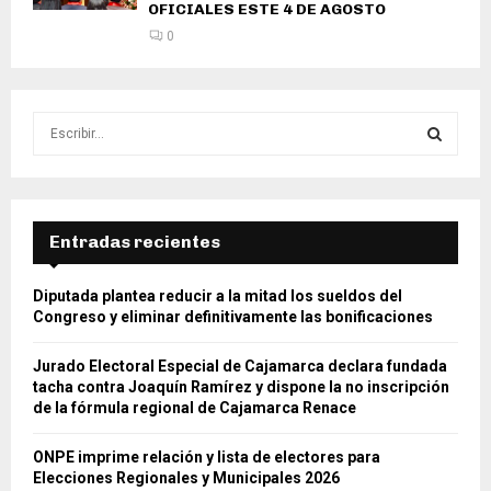
OFICIALES ESTE 4 DE AGOSTO
0
S
e
a
S
r
c
E
h
Entradas recientes
f
A
o
Diputada plantea reducir a la mitad los sueldos del
r
R
Congreso y eliminar definitivamente las bonificaciones
:
C
Jurado Electoral Especial de Cajamarca declara fundada
tacha contra Joaquín Ramírez y dispone la no inscripción
H
de la fórmula regional de Cajamarca Renace
ONPE imprime relación y lista de electores para
Elecciones Regionales y Municipales 2026