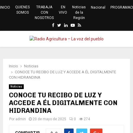
QUIENES
TRABAJA
EN
Noticias
INICIO
Nacional
PROGRAMAC
SOMOS
CON
VIVO
de la
NOSOTROS
Región
Facebook
Twitter
Linkedin
Youtube
Rss
PRIMARY
MENU
Inicio
Noticias
CONOCE TU RECIBO DE LUZ Y ACCEDE A ÉL DIGITALMENTE
CON HIDRANDINA
Noticias
CONOCE TU RECIBO DE LUZ Y
ACCEDE A ÉL DIGITALMENTE CON
HIDRANDINA
Por
admin
20 de mayo de 2025
0
274
COMPARTIR