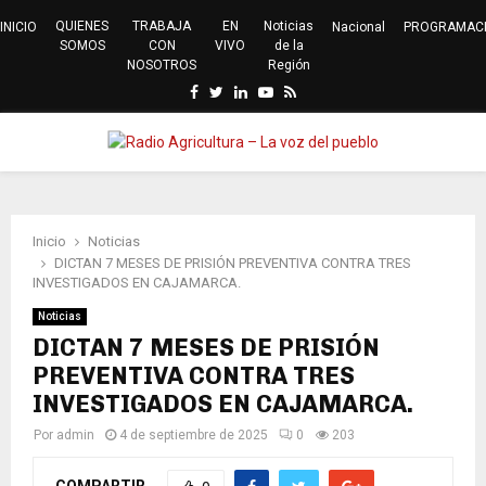
QUIENES
TRABAJA
EN
Noticias
INICIO
Nacional
PROGRAMAC
SOMOS
CON
VIVO
de la
NOSOTROS
Región
Facebook
Twitter
Linkedin
Youtube
Rss
PRIMARY
MENU
Inicio
Noticias
DICTAN 7 MESES DE PRISIÓN PREVENTIVA CONTRA TRES
INVESTIGADOS EN CAJAMARCA.
Noticias
DICTAN 7 MESES DE PRISIÓN
PREVENTIVA CONTRA TRES
INVESTIGADOS EN CAJAMARCA.
Por
admin
4 de septiembre de 2025
0
203
COMPARTIR