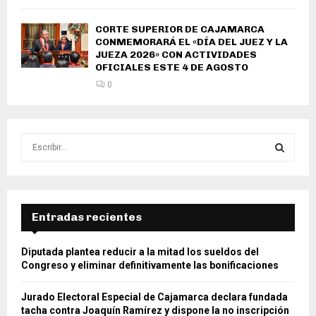
CORTE SUPERIOR DE CAJAMARCA
CONMEMORARÁ EL «DÍA DEL JUEZ Y LA
JUEZA 2026» CON ACTIVIDADES
OFICIALES ESTE 4 DE AGOSTO
0
S
e
a
S
r
c
E
h
Entradas recientes
f
A
o
Diputada plantea reducir a la mitad los sueldos del
r
R
Congreso y eliminar definitivamente las bonificaciones
:
C
Jurado Electoral Especial de Cajamarca declara fundada
tacha contra Joaquín Ramírez y dispone la no inscripción