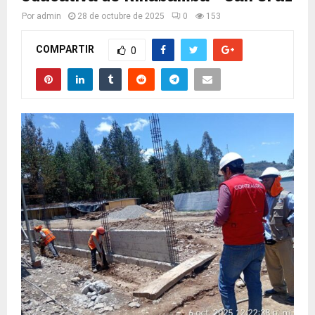
Por
admin
28 de octubre de 2025
0
153
COMPARTIR
0