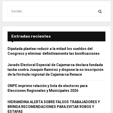
S
e
a
S
r
c
E
h
Entradas recientes
f
A
o
Diputada plantea reducir a la mitad los sueldos del
r
R
Congreso y eliminar definitivamente las bonificaciones
:
C
Jurado Electoral Especial de Cajamarca declara fundada
tacha contra Joaquín Ramírez y dispone la no inscripción
H
de la fórmula regional de Cajamarca Renace
ONPE imprime relación y lista de electores para
Elecciones Regionales y Municipales 2026
HIDRANDINA ALERTA SOBRE FALSOS TRABAJADORES Y
BRINDA RECOMENDACIONES PARA EVITAR ROBOS Y
ESTAFAS