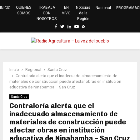
QUIENES
TRABAJA
EN
Noticias
INICIO
Nacional
PROGRAMAC
SOMOS
CON
VIVO
de la
NOSOTROS
Región
Facebook
Twitter
Linkedin
Youtube
Rss
PRIMARY
MENU
Inicio
Regional
Santa Cruz
Contraloría alerta que el inadecuado almacenamiento de
materiales de construcción puede afectar obras en institución
educativa de Ninabamba – San Cruz
Santa Cruz
Contraloría alerta que el
inadecuado almacenamiento de
materiales de construcción puede
afectar obras en institución
educativa de Ninabamba – San Cruz