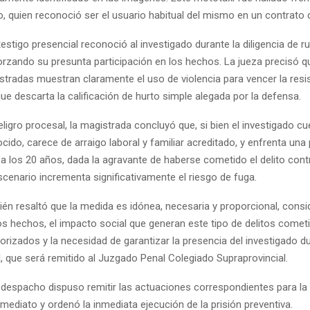
o, quien reconoció ser el usuario habitual del mismo en un contrato de
estigo presencial reconoció al investigado durante la diligencia de r
orzando su presunta participación en los hechos. La jueza precisó q
stradas muestran claramente el uso de violencia para vencer la resis
que descarta la calificación de hurto simple alegada por la defensa.
ligro procesal, la magistrada concluyó que, si bien el investigado c
cido, carece de arraigo laboral y familiar acreditado, y enfrenta una
a los 20 años, dada la agravante de haberse cometido el delito cont
cenario incrementa significativamente el riesgo de fuga.
ién resaltó que la medida es idónea, necesaria y proporcional, consi
os hechos, el impacto social que generan este tipo de delitos come
rizados y la necesidad de garantizar la presencia del investigado du
, que será remitido al Juzgado Penal Colegiado Supraprovincial.
l despacho dispuso remitir las actuaciones correspondientes para la
mediato y ordenó la inmediata ejecución de la prisión preventiva.