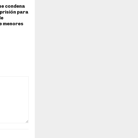
ene condena
 prisión para
de
de menores