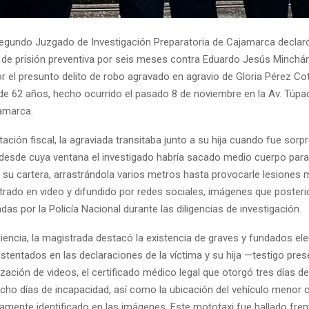
Segundo Juzgado de Investigación Preparatoria de Cajamarca declar
 de prisión preventiva por seis meses contra Eduardo Jesús Minchá
r el presunto delito de robo agravado en agravio de Gloria Pérez Cot
de 62 años, hecho ocurrido el pasado 8 de noviembre en la Av. Túpa
amarca.
ación fiscal, la agraviada transitaba junto a su hija cuando fue sorp
desde cuya ventana el investigado habría sacado medio cuerpo para
su cartera, arrastrándola varios metros hasta provocarle lesiones mú
strado en video y difundido por redes sociales, imágenes que poster
adas por la Policía Nacional durante las diligencias de investigación.
diencia, la magistrada destacó la existencia de graves y fundados e
stentados en las declaraciones de la víctima y su hija —testigo prese
ización de videos, el certificado médico legal que otorgó tres días d
 ocho días de incapacidad, así como la ubicación del vehículo menor 
mente identificado en las imágenes. Este mototaxi fue hallado frent