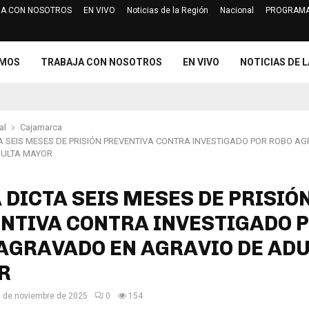
A CON NOSOTROS
EN VIVO
Noticias de la Región
Nacional
PROGRAMA
Jurado Electoral Especial de Cajam
OMOS
TRABAJA CON NOSOTROS
EN VIVO
NOTICIAS DE L
al
Cajamarca
A SEIS MESES DE PRISIÓN PREVENTIVA CONTRA INVESTIGADO POR ROBO A
DULTA MAYOR
 DICTA SEIS MESES DE PRISIÓ
NTIVA CONTRA INVESTIGADO 
AGRAVADO EN AGRAVIO DE AD
R
 de noviembre de 2025
0
154