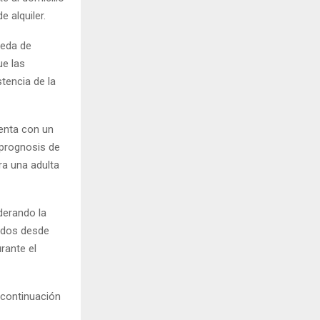
 alquiler.
ueda de
ue las
tencia de la
uenta con un
 prognosis de
ra una adulta
derando la
tidos desde
rante el
 continuación