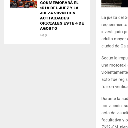
CONMEMORARÁ EL
«DÍA DEL JUEZ Y LA
JUEZA 2026» CON
La jueza del 
ACTIVIDADES
OFICIALES ESTE 4 DE
requerimiento
AGOSTO
investigado po
0
adulta mayor 
ciudad de Caj
Según la imput
una mototaxi 
violentamente 
acto fue regi
fueron verific
Durante la au
convicción, su
acta de visual
facultativa y
7622-8M, plena