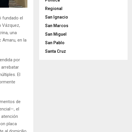
Politica
Regional
San Ignacio
ó fundado el
n Vázquez,
San Marcos
rina, una
San Miguel
c Amaru, en la
San Pablo
Santa Cruz
rendida por
 arrebatar
ltiples. El
iormente
lementos de
ncial—, el
e atención
con placa
e al domicilio