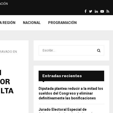
CIÓN
Facebook
Twitter
Linkedin
Yout
Rs
arca declara fundada…
ONPE imprime relación y list
A REGIÓN
NACIONAL
PROGRAMACIÓN
S
GRAVADO EN
e
a
S
r
c
N
E
h
Entradas recientes
POR
f
A
o
ULTA
Diputada plantea reducir a la mitad los
r
R
sueldos del Congreso y eliminar
:
definitivamente las bonificaciones
C
Jurado Electoral Especial de
H