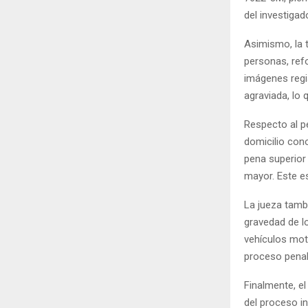
del investigad
Asimismo, la t
personas, ref
imágenes regi
agraviada, lo 
Respecto al pe
domicilio cono
pena superior 
mayor. Este es
La jueza tamb
gravedad de l
vehículos moto
proceso penal
Finalmente, e
del proceso in