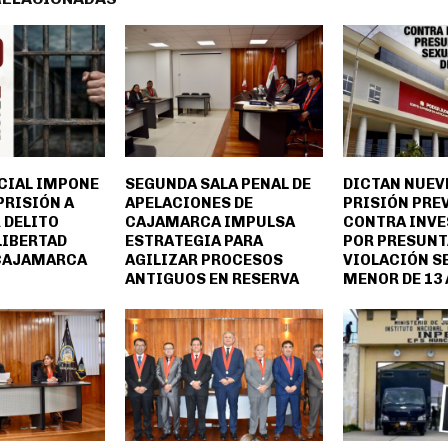
CIAL IMPONE
SEGUNDA SALA PENAL DE
DICTAN NUEV
PRISIÓN A
APELACIONES DE
PRISIÓN PRE
 DELITO
CAJAMARCA IMPULSA
CONTRA INV
LIBERTAD
ESTRATEGIA PARA
POR PRESUNT
 CAJAMARCA
AGILIZAR PROCESOS
VIOLACIÓN S
ANTIGUOS EN RESERVA
MENOR DE 13