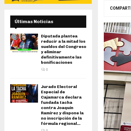
COMPART
Últimas Noticias
Diputada plantea
reducir a la mitad los
sueldos del Congreso
y eliminar
definitivamente las
bonificaciones
0
Jurado Electoral
Especial de
Cajamarca declara
fundada tacha
contra Joaquín
Ramírez y dispone la
no inscripción de la
fórmula regional...
0