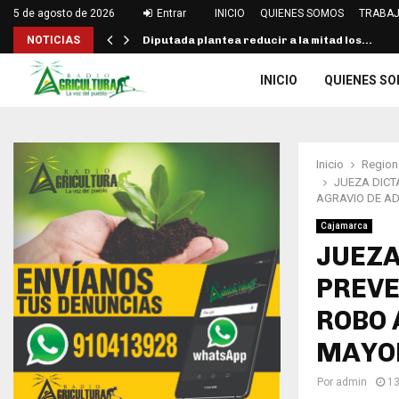
5 de agosto de 2026
Entrar
INICIO
QUIENES SOMOS
TRABAJ
NOTICIAS
Diputada plantea reducir a la mitad los…
INICIO
QUIENES S
Inicio
Region
JUEZA DICT
AGRAVIO DE A
Cajamarca
JUEZA
PREVE
ROBO 
MAYO
Por
admin
13