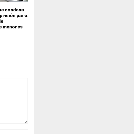
ene condena
 prisión para
de
de menores