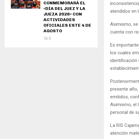
CONMEMORARÁ EL
inconsistencia
«DÍA DEL JUEZ Y LA
atendidos en 
JUEZA 2026» CON
ACTIVIDADES
Asimismo, se 
OFICIALES ESTE 4 DE
AGOSTO
cuenta con reg
0
Es importante
los cuales emi
identificación
establecimien
Posteriormente
presente año, 
emitidos, con
Asimismo, el 
personal de sa
La RIS Cajama
atención mate