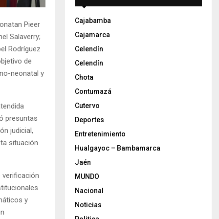
Cajabamba
honatan Pieer
Cajamarca
el Salaverry;
bel Rodríguez
Celendín
bjetivo de
Celendín
rno-neonatal y
Chota
Contumazá
atendida
Cutervo
ó presuntas
Deportes
n judicial,
Entretenimiento
ta situación
Hualgayoc – Bambamarca
Jaén
verificación
MUNDO
titucionales
Nacional
máticos y
Noticias
en