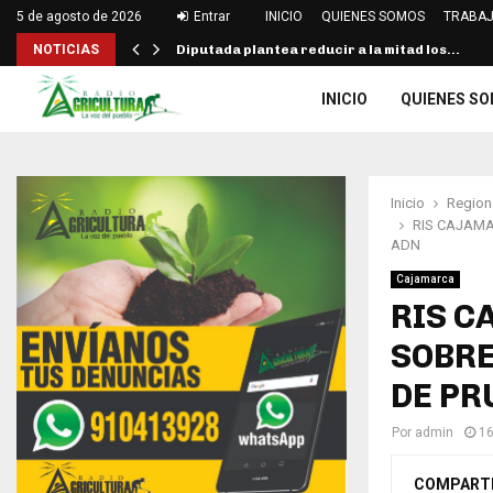
5 de agosto de 2026
Entrar
INICIO
QUIENES SOMOS
TRABAJ
NOTICIAS
Diputada plantea reducir a la mitad los…
INICIO
QUIENES S
Inicio
Region
RIS CAJAMA
ADN
Cajamarca
RIS C
SOBRE
DE PR
Por
admin
16
COMPART