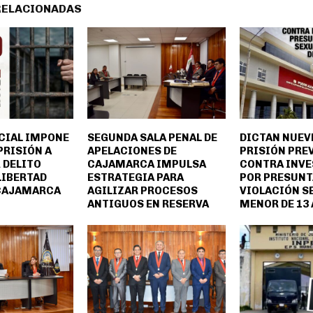
RELACIONADAS
CIAL IMPONE
SEGUNDA SALA PENAL DE
DICTAN NUEV
PRISIÓN A
APELACIONES DE
PRISIÓN PRE
 DELITO
CAJAMARCA IMPULSA
CONTRA INV
LIBERTAD
ESTRATEGIA PARA
POR PRESUNT
 CAJAMARCA
AGILIZAR PROCESOS
VIOLACIÓN S
ANTIGUOS EN RESERVA
MENOR DE 13