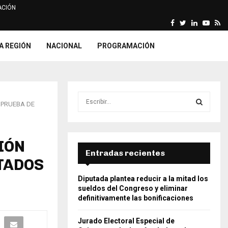
CIÓN
Facebook
Twitter
Linkedin
Yout
Rs
arca declara fundada…
ONPE imprime relación y list
A REGIÓN
NACIONAL
PROGRAMACIÓN
S
 PRUEBA DE
e
a
S
r
c
IÓN
E
h
Entradas recientes
TADOS
f
A
o
Diputada plantea reducir a la mitad los
r
R
sueldos del Congreso y eliminar
:
definitivamente las bonificaciones
C
Jurado Electoral Especial de
H