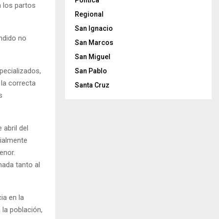
Politica
n los partos
Regional
San Ignacio
ndido no
San Marcos
San Miguel
pecializados,
San Pablo
 la correcta
Santa Cruz
s
abril del
cialmente
enor.
nada tanto al
ia en la
 la población,