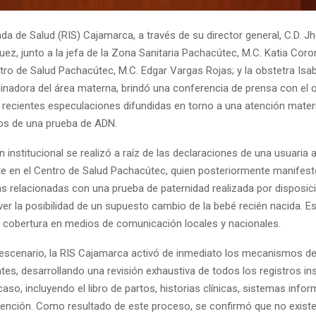
da de Salud (RIS) Cajamarca, a través de su director general, C.D. J
z, junto a la jefa de la Zona Sanitaria Pachacútec, M.C. Katia Coron
ntro de Salud Pachacútec, M.C. Edgar Vargas Rojas; y la obstetra Isa
dinadora del área materna, brindó una conferencia de prensa con el o
s recientes especulaciones difundidas en torno a una atención mate
dos de una prueba de ADN.
n institucional se realizó a raíz de las declaraciones de una usuaria 
 en el Centro de Salud Pachacútec, quien posteriormente manifest
s relacionadas con una prueba de paternidad realizada por disposició
er la posibilidad de un supuesto cambio de la bebé recién nacida. Es
 cobertura en medios de comunicación locales y nacionales.
 escenario, la RIS Cajamarca activó de inmediato los mecanismos de 
es, desarrollando una revisión exhaustiva de todos los registros ins
caso, incluyendo el libro de partos, historias clínicas, sistemas infor
tención. Como resultado de este proceso, se confirmó que no exist