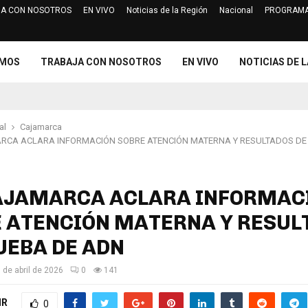
A CON NOSOTROS
EN VIVO
Noticias de la Región
Nacional
PROGRAMA
Jurado Electoral Especial de Cajam
OMOS
TRABAJA CON NOSOTROS
EN VIVO
NOTICIAS DE L
al
Cajamarca
RCA ACLARA INFORMACIÓN SOBRE ATENCIÓN MATERNA Y RESULTADOS DE
AJAMARCA ACLARA INFORMAC
 ATENCIÓN MATERNA Y RESUL
UEBA DE ADN
 de abril de 2026
0
141
IR
0