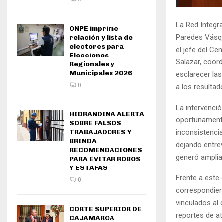
La Red Integra
ONPE imprime
Paredes Vásque
relación y lista de
electores para
el jefe del Ce
Elecciones
Salazar, coor
Regionales y
Municipales 2026
esclarecer la
0
a los resulta
La intervenció
HIDRANDINA ALERTA
oportunamente
SOBRE FALSOS
inconsistencia
TRABAJADORES Y
BRINDA
dejando entrev
RECOMENDACIONES
generó amplia
PARA EVITAR ROBOS
Y ESTAFAS
Frente a este
0
correspondient
vinculados al 
CORTE SUPERIOR DE
reportes de a
CAJAMARCA