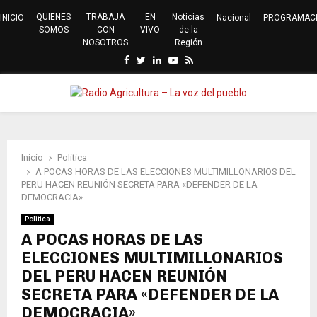
QUIENES
TRABAJA
EN
Noticias
INICIO
Nacional
PROGRAMAC
SOMOS
CON
VIVO
de la
NOSOTROS
Región
Facebook
Twitter
Linkedin
Youtube
Rss
PRIMARY
MENU
Inicio
Politica
A POCAS HORAS DE LAS ELECCIONES MULTIMILLONARIOS DEL
PERU HACEN REUNIÓN SECRETA PARA «DEFENDER DE LA
DEMOCRACIA»
Politica
A POCAS HORAS DE LAS
ELECCIONES MULTIMILLONARIOS
DEL PERU HACEN REUNIÓN
SECRETA PARA «DEFENDER DE LA
DEMOCRACIA»