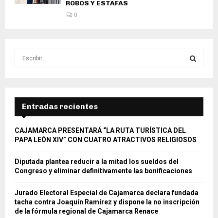
ROBOS Y ESTAFAS
0
S
e
a
S
r
c
E
h
Entradas recientes
f
A
o
CAJAMARCA PRESENTARÁ “LA RUTA TURÍSTICA DEL
r
R
PAPA LEÓN XIV” CON CUATRO ATRACTIVOS RELIGIOSOS
:
C
Diputada plantea reducir a la mitad los sueldos del
Congreso y eliminar definitivamente las bonificaciones
H
Jurado Electoral Especial de Cajamarca declara fundada
tacha contra Joaquín Ramírez y dispone la no inscripción
de la fórmula regional de Cajamarca Renace