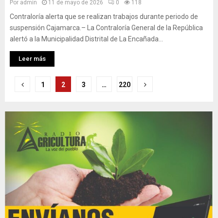
Por
admin
11 de mayo de 2026
0
118
Contraloría alerta que se realizan trabajos durante periodo de
suspensión Cajamarca.– La Contraloría General de la República
alertó a la Municipalidad Distrital de La Encañada...
Leer más
Posts
1
2
3
…
220
pagination