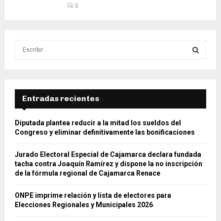
0
S
e
a
S
r
c
E
h
Entradas recientes
f
A
o
Diputada plantea reducir a la mitad los sueldos del
r
R
Congreso y eliminar definitivamente las bonificaciones
:
C
Jurado Electoral Especial de Cajamarca declara fundada
tacha contra Joaquín Ramírez y dispone la no inscripción
H
de la fórmula regional de Cajamarca Renace
ONPE imprime relación y lista de electores para
Elecciones Regionales y Municipales 2026