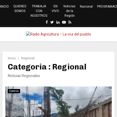
QUIENES
TRABAJA
EN
Noticias
INICIO
Nacional
PROGRAMAC
SOMOS
CON
VIVO
de la
NOSOTROS
Región
Facebook
Twitter
Linkedin
Youtube
Rss
PRIMARY
MENU
Inicio
Regional
Categoria : Regional
Noticias Regionales
Cutervo