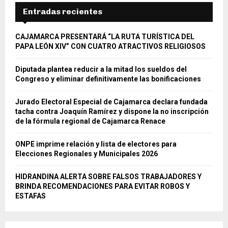
E
h
Entradas recientes
f
A
o
CAJAMARCA PRESENTARÁ “LA RUTA TURÍSTICA DEL
r
R
PAPA LEÓN XIV” CON CUATRO ATRACTIVOS RELIGIOSOS
:
C
Diputada plantea reducir a la mitad los sueldos del
Congreso y eliminar definitivamente las bonificaciones
H
Jurado Electoral Especial de Cajamarca declara fundada
tacha contra Joaquín Ramírez y dispone la no inscripción
de la fórmula regional de Cajamarca Renace
ONPE imprime relación y lista de electores para
Elecciones Regionales y Municipales 2026
HIDRANDINA ALERTA SOBRE FALSOS TRABAJADORES Y
BRINDA RECOMENDACIONES PARA EVITAR ROBOS Y
ESTAFAS