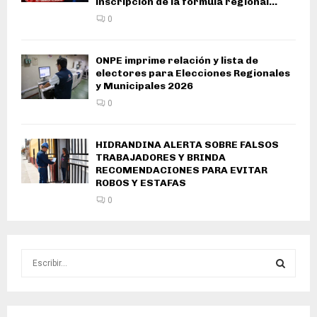
inscripción de la fórmula regional...
0
ONPE imprime relación y lista de
electores para Elecciones Regionales
y Municipales 2026
0
HIDRANDINA ALERTA SOBRE FALSOS
TRABAJADORES Y BRINDA
RECOMENDACIONES PARA EVITAR
ROBOS Y ESTAFAS
0
S
e
a
S
r
c