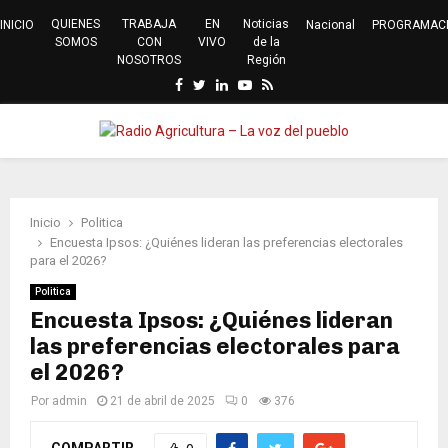
QUIENES
TRABAJA
EN
Noticias
INICIO
Nacional
PROGRAMAC
SOMOS
CON
VIVO
de la
NOSOTROS
Región
Facebook
Twitter
Linkedin
Youtube
Rss
PRIMARY
MENU
Inicio
Politica
Encuesta Ipsos: ¿Quiénes lideran las preferencias electorales
para el 2026?
Politica
Encuesta Ipsos: ¿Quiénes lideran
las preferencias electorales para
el 2026?
Por
admin
21 de abril de 2025
0
376
COMPARTIR