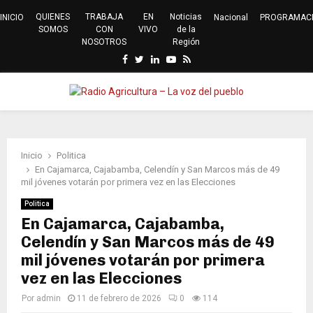
QUIENES
TRABAJA
EN
Noticias
INICIO
Nacional
PROGRAMAC
SOMOS
CON
VIVO
de la
NOSOTROS
Región
Facebook
Twitter
Linkedin
Youtube
Rss
PRIMARY
MENU
Inicio
Politica
En Cajamarca, Cajabamba, Celendín y San Marcos más de 49
mil jóvenes votarán por primera vez en las Elecciones
Politica
En Cajamarca, Cajabamba,
Celendín y San Marcos más de 49
mil jóvenes votarán por primera
vez en las Elecciones
Por
admin
11 de febrero de 2026
0
114