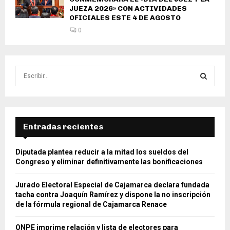
JUEZA 2026» CON ACTIVIDADES
OFICIALES ESTE 4 DE AGOSTO
0
S
e
a
S
r
c
E
h
Entradas recientes
f
A
o
Diputada plantea reducir a la mitad los sueldos del
r
R
Congreso y eliminar definitivamente las bonificaciones
:
C
Jurado Electoral Especial de Cajamarca declara fundada
tacha contra Joaquín Ramírez y dispone la no inscripción
H
de la fórmula regional de Cajamarca Renace
ONPE imprime relación y lista de electores para