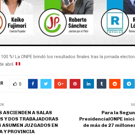
 100 %! La ONPE brindó los resultados finales tras la jornada electo
de abril.
IR
0
IOR
SI
S ASCIENDEN A SALAS
Para la Segun
S Y DOS TRABAJADORAS
PresidencialONPE inic
S ASUMEN JUZGADOS EN
de más de 27 millone
 Y PROVINCIA