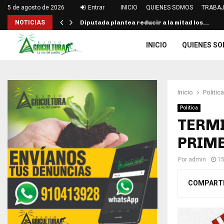
5 de agosto de 2026
Entrar
INICIO
QUIENES SOMOS
TRABAJ
NOTICIAS
Diputada plantea reducir a la mitad los…
INICIO
QUIENES S
Inicio
Politica
Politica
TERMI
PRIM
Por
admin
15
COMPART