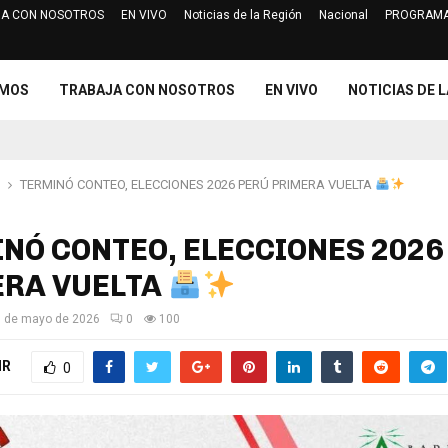
A CON NOSOTROS
EN VIVO
Noticias de la Región
Nacional
PROGRAMA
Jurado Electoral Especial de Cajam
OMOS
TRABAJA CON NOSOTROS
EN VIVO
NOTICIAS DE L
TERMINÓ CONTEO, ELECCIONES 2026 PERÚ PRIMERA VUELTA
NÓ CONTEO, ELECCIONES 2026
ERA VUELTA
 de mayo de 2026
0
100
IR
0