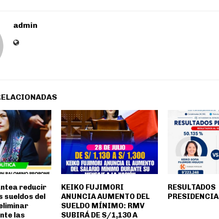
admin
RELACIONADAS
antea reducir
KEIKO FUJIMORI
RESULTADOS
s sueldos del
ANUNCIA AUMENTO DEL
PRESIDENCIA
eliminar
SUELDO MÍNIMO: RMV
nte las
SUBIRÁ DE S/1,130 A