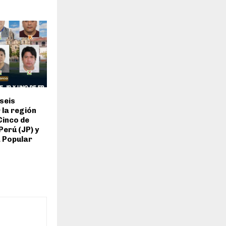
seis
 la región
Cinco de
Perú (JP) y
 Popular