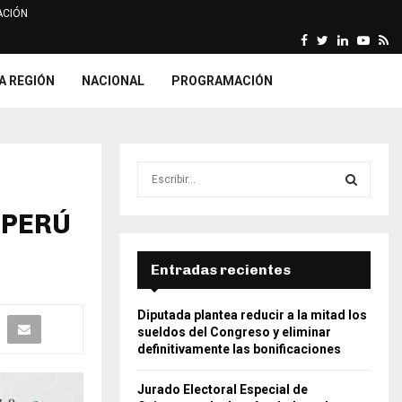
CIÓN
Facebook
Twitter
Linkedin
Yout
Rs
arca declara fundada…
ONPE imprime relación y list
A REGIÓN
NACIONAL
PROGRAMACIÓN
S
e
a
 PERÚ
S
r
c
E
h
Entradas recientes
f
A
o
Diputada plantea reducir a la mitad los
r
R
sueldos del Congreso y eliminar
:
definitivamente las bonificaciones
C
Jurado Electoral Especial de
H