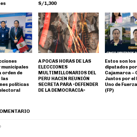
nes
S/1,300
ecciones
A POCAS HORAS DE LAS
Estos son los 
 municipales
ELECCIONES
diputados por
 orden de
MULTIMILLONARIOS DEL
Cajamarca – 
 las
PERU HACEN REUNIÓN
Juntos por el 
nes políticas
SECRETA PARA «DEFENDER
Uno de Fuerza
 electoral
DE LA DEMOCRACIA»
(FP)
COMENTARIO