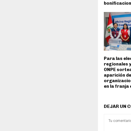
bonificacio
Para las el
regionales y
ONPE sortea
aparición de
organizacio
en la franja
DEJAR UN 