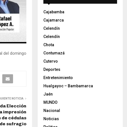
Cajabamba
Cajamarca
Celendín
Celendín
Chota
ral del domingo
Contumazá
Cutervo
Deportes
Entretenimiento
Hualgayoc – Bambamarca
Jaén
GUIENTE NOTICIA
MUNDO
da Elección
Nacional
ia impresión
s de cédulas
Noticias
de sufragio